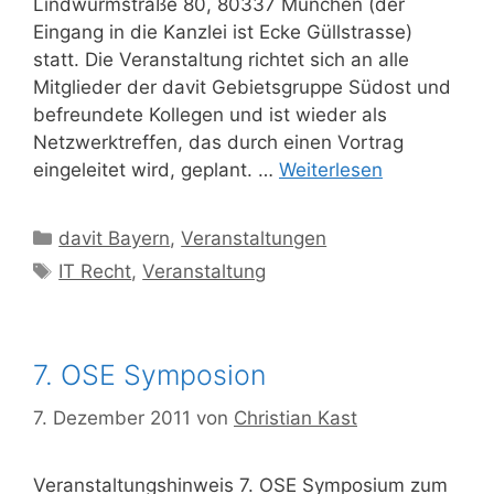
Lindwurmstraße 80, 80337 München (der
Eingang in die Kanzlei ist Ecke Güllstrasse)
statt. Die Veranstaltung richtet sich an alle
Mitglieder der davit Gebietsgruppe Südost und
befreundete Kollegen und ist wieder als
Netzwerktreffen, das durch einen Vortrag
eingeleitet wird, geplant. …
Weiterlesen
Kategorien
davit Bayern
,
Veranstaltungen
Schlagwörter
IT Recht
,
Veranstaltung
7. OSE Symposion
7. Dezember 2011
von
Christian Kast
Veranstaltungshinweis 7. OSE Symposium zum