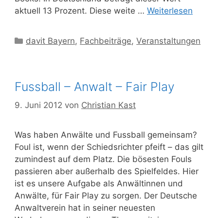
aktuell 13 Prozent. Diese weite …
Weiterlesen
Kategorien
davit Bayern
,
Fachbeiträge
,
Veranstaltungen
Fussball – Anwalt – Fair Play
9. Juni 2012
von
Christian Kast
Was haben Anwälte und Fussball gemeinsam?
Foul ist, wenn der Schiedsrichter pfeift – das gilt
zumindest auf dem Platz. Die bösesten Fouls
passieren aber außerhalb des Spielfeldes. Hier
ist es unsere Aufgabe als Anwältinnen und
Anwälte, für Fair Play zu sorgen. Der Deutsche
Anwaltverein hat in seiner neuesten