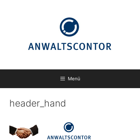
Zum
Inhalt
springen
Menü
header_hand