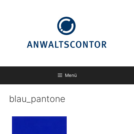
Zum
Inhalt
springen
Menü
blau_pantone