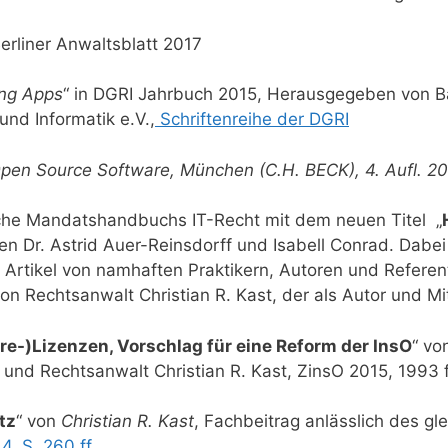
erliner Anwaltsblatt 2017
ing Apps
“ in DGRI Jahrbuch 2015, Herausgegeben von B
und Informatik e.V.,
Schriftenreihe der DGRI
pen Source Software, München (C.H. BECK), 4. Aufl. 2
sche Mandatshandbuchs IT-Recht mit dem neuen Titel „
en Dr. Astrid Auer-Reinsdorff und Isabell Conrad. Dabe
n Artikel von namhaften Praktikern, Autoren und Refer
n Rechtsanwalt Christian R. Kast, der als Autor und Mit
re-)Lizenzen, Vorschlag für eine Reform der InsO
“ vo
und Rechtsanwalt Christian R. Kast, ZinsO 2015, 1993 f
tz
“ von
Christian R. Kast
, Fachbeitrag anlässlich des g
4, S. 260 ff.