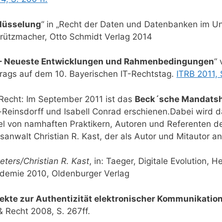
lüsselung
“ in „Recht der Daten und Datenbanken im 
Grützmacher, Otto Schmidt Verlag 2014
r – Neueste Entwicklungen und Rahmenbedingungen
“
trags auf dem 10. Bayerischen IT-Rechtstag.
ITRB 2011, 
echt: Im September 2011 ist das
Beck´sche Mandatsh
-Reinsdorff und Isabell Conrad erschienen.Dabei wird 
ikel von namhaften Praktikern, Autoren und Referenten 
nwalt Christian R. Kast, der als Autor und Mitautor an
ters/Christian R. Kast
, in: Taeger, Digitale Evolution,
demie 2010, Oldenburger Verlag
ekte zur Authentizität elektronischer Kommunikatio
& Recht 2008, S. 267ff.