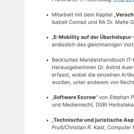
Mitarbeit mit dem Kapitel „
Versch
Isabell Conrad und RA Dr. Malte 
„
E-Mobility auf der Überholspu
anlässlich des gleichnamigen Vor
Beck’sches Mandatshandbuch IT-R
Herausgeberinnen Dr. Astrid Auer
erfasst, wobei die einzelnen Art
wurden, unter anderem von Rechtsa
„
Software Escrow
“ von
Stephan Pe
und Medienrecht, DSRI Herbstaka
„
Technische und juristische Asp
Pruß/Christian R. Kast
, Computer 