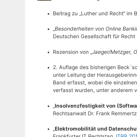
Beitrag zu „Luther und Recht“ im B
„
Besonderheiten von Online Bank
Deutschen Gesellschaft für Recht 
Rezension von „
Jaeger/Metzger, O
2. Auflage des bisherigen Beck´
unter Leitung der Herausgeberinn
Band erfasst, wobei die einzelne
verfasst wurden, unter anderem vo
„
Insolvenzfestigkeit von (Softwa
Rechtsanwalt Dr. Frank Remmertz 
„
Elektromobilität und Datenschu
Frankfurter IT Rechtstag,
ITRB 201